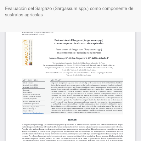
Volver
Evaluación del Sargazo (Sargassum spp.) como componente de
a
sustratos agrícolas
los
detalles
del
De
De
artículo
P