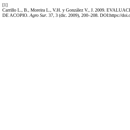
[1]
Carrillo L., B., Moreira L., V.H. y González V., J. 200
DE ACOPIO.
Agro Sur
. 37, 3 (dic. 2009), 200–208. DOI:https://do