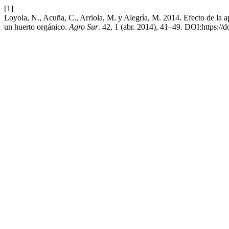
[1]
Loyola, N., Acuña, C., Arriola, M. y Alegría, M. 2014. Efecto de la ap
un huerto orgánico.
Agro Sur
. 42, 1 (abr. 2014), 41–49. DOI:https:/