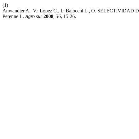
(1)
Anwandter A., V.; López C., I.; Balocchi L., O. SELECT
Perenne L.
Agro sur
2008
,
36
, 15-26.