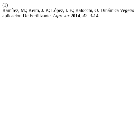
(1)
Ramírez, M.; Keim, J. P.; López, I. F.; Balocchi, O. Dinámica Vege
aplicación De Fertilizante.
Agro sur
2014
,
42
, 3-14.