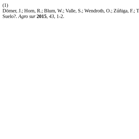
(1)
Dörner, J.; Horn, R.; Blum, W.; Valle, S.; Wendroth, O.; Zúñiga, F.
Suelo?.
Agro sur
2015
,
43
, 1-2.