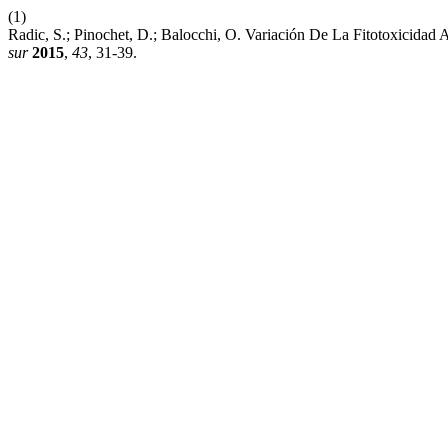
(1)
Radic, S.; Pinochet, D.; Balocchi, O. Variación De La Fitotoxicida
sur
2015
,
43
, 31-39.