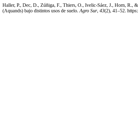
Haller, P., Dec, D., Zúñiga, F., Thiers, O., Ivelic-Sáez, J., Horn, R., 
(Aquands) bajo distintos usos de suelo.
Agro Sur
,
43
(2), 41–52. http