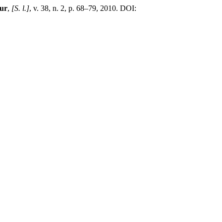
ur
,
[S. l.]
, v. 38, n. 2, p. 68–79, 2010. DOI: