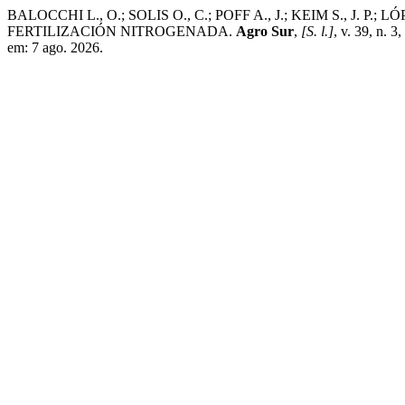
BALOCCHI L., O.; SOLIS O., C.; POFF A., J.; KEIM S., 
FERTILIZACIÓN NITROGENADA.
Agro Sur
,
[S. l.]
, v. 39, n. 
em: 7 ago. 2026.