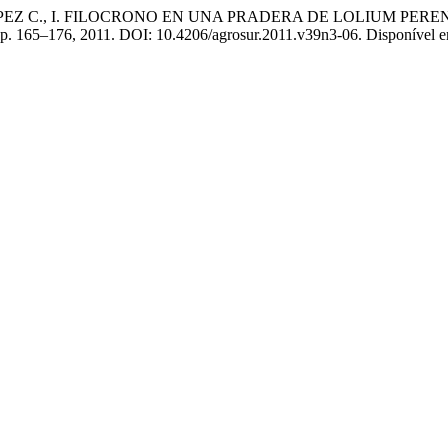
J. P.; LÓPEZ C., I. FILOCRONO EN UNA PRADERA DE LOLIUM 
3, p. 165–176, 2011. DOI: 10.4206/agrosur.2011.v39n3-06. Disponível em