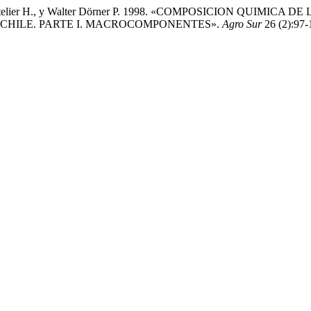
ndrea Letelier H., y Walter Dörner P. 1998. «COMPOSICION QU
E CHILE. PARTE I. MACROCOMPONENTES».
Agro Sur
26 (2):97-