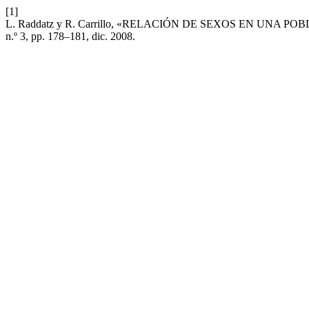
[1]
L. Raddatz y R. Carrillo, «RELACIÓN DE SEXOS EN UNA 
n.º 3, pp. 178–181, dic. 2008.