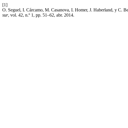
[1]
O. Seguel, I. Cárcamo, M. Casanova, I. Homer, J. Haberland, y C. Ben
sur
, vol. 42, n.º 1, pp. 51–62, abr. 2014.