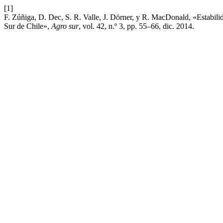
[1]
F. Zúñiga, D. Dec, S. R. Valle, J. Dörner, y R. MacDonald, «Estabili
Sur de Chile»,
Agro sur
, vol. 42, n.º 3, pp. 55–66, dic. 2014.