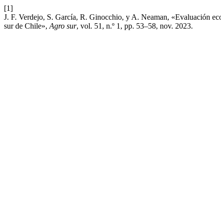
[1]
J. F. Verdejo, S. García, R. Ginocchio, y A. Neaman, «Evaluación eco
sur de Chile»,
Agro sur
, vol. 51, n.º 1, pp. 53–58, nov. 2023.