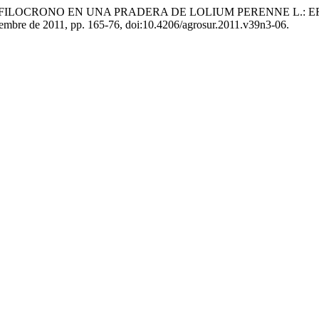
 y I. López C. «FILOCRONO EN UNA PRADERA DE LOLIUM PERENN
iciembre de 2011, pp. 165-76, doi:10.4206/agrosur.2011.v39n3-06.