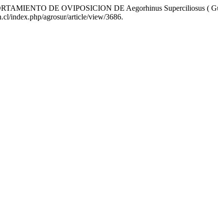
 «COMPORTAMIENTO DE OVIPOSICION DE Aegorhinus Superciliosu
h.cl/index.php/agrosur/article/view/3686.