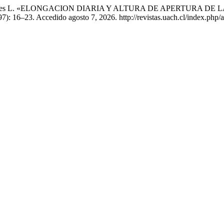
y Claudio Flies L. «ELONGACION DIARIA Y ALTURA DE APERTU
97): 16–23. Accedido agosto 7, 2026. http://revistas.uach.cl/index.php/a