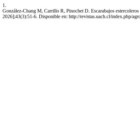
1.
González-Chang M, Carrillo R, Pinochet D. Escarabajos estercoleros na
2026];43(3):51-6. Disponible en: http://revistas.uach.cl/index.php/agr