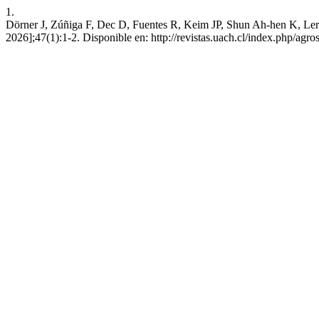
1.
Dörner J, Zúñiga F, Dec D, Fuentes R, Keim JP, Shun Ah-hen K, Lerdo
2026];47(1):1-2. Disponible en: http://revistas.uach.cl/index.php/agro