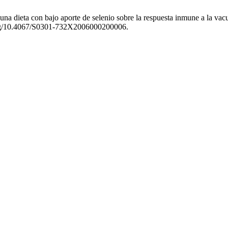
e una dieta con bajo aporte de selenio sobre la respuesta inmune a la v
.org/10.4067/S0301-732X2006000200006.