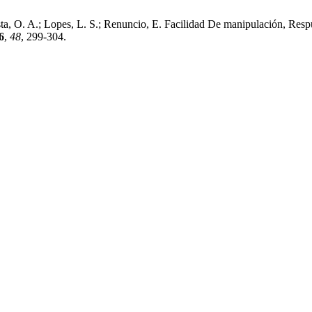
osta, O. A.; Lopes, L. S.; Renuncio, E. Facilidad De manipulación, Re
6
,
48
, 299-304.