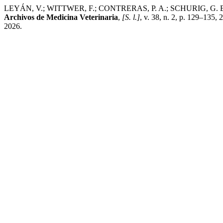
LEYÁN, V.; WITTWER, F.; CONTRERAS, P. A.; SCHURIG, G. Efecto de
Archivos de Medicina Veterinaria
,
[S. l.]
, v. 38, n. 2, p. 129–135
2026.