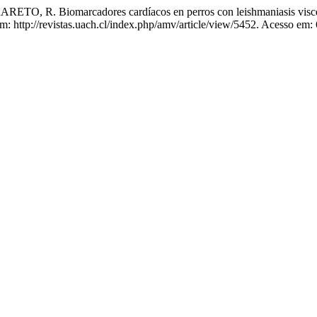
TO, R. Biomarcadores cardíacos en perros con leishmaniasis visc
ttp://revistas.uach.cl/index.php/amv/article/view/5452. Acesso em: 