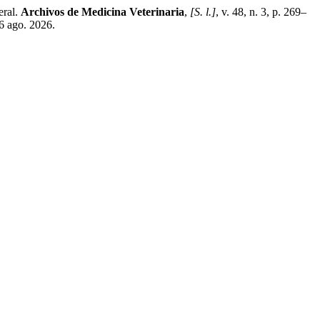
eral.
Archivos de Medicina Veterinaria
,
[S. l.]
, v. 48, n. 3, p. 269–
6 ago. 2026.