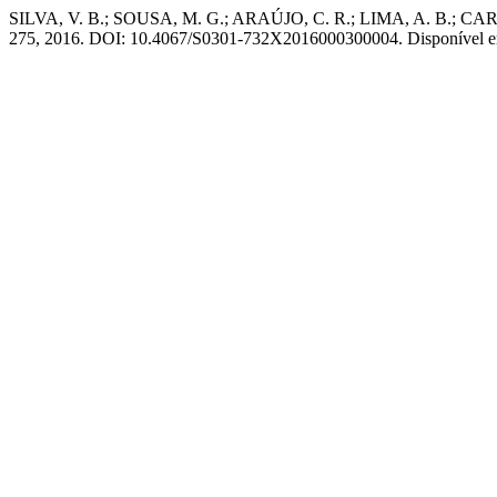
SILVA, V. B.; SOUSA, M. G.; ARAÚJO, C. R.; LIMA, A. B.; CARARE
275, 2016. DOI: 10.4067/S0301-732X2016000300004. Disponível em: h