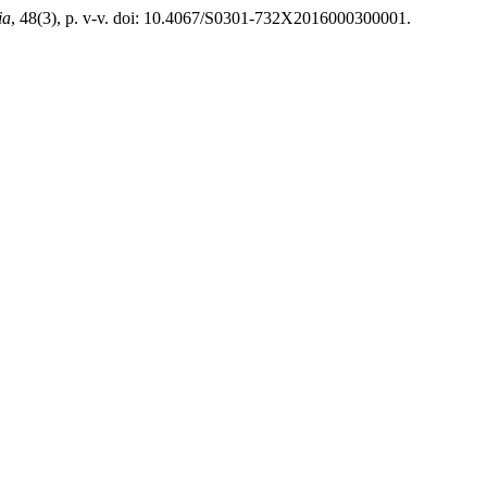
ia
, 48(3), p. v-v. doi: 10.4067/S0301-732X2016000300001.