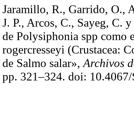
Jaramillo, R., Garrido, O., A
J. P., Arcos, C., Sayeg, C. 
de Polysiphonia spp como e
rogercresseyi (Crustacea: C
de Salmo salar»,
Archivos d
pp. 321–324. doi: 10.406