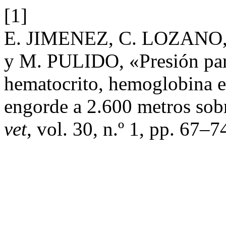
[1]
E. JIMENEZ, C. LOZANO
y M. PULIDO, «Presión par
hematocrito, hemoglobina e 
engorde a 2.600 metros sobr
vet
, vol. 30, n.º 1, pp. 67–7