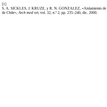
[1]
S. A. SICKLES, J. KRUZE, y R. N. GONZALEZ, «Aislamiento de Myco
de Chile»,
Arch med vet
, vol. 32, n.º 2, pp. 235–240, dic. 2000.