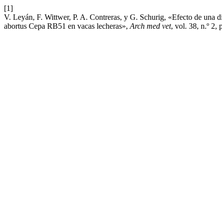
[1]
V. Leyán, F. Wittwer, P. A. Contreras, y G. Schurig, «Efecto de una d
abortus Cepa RB51 en vacas lecheras»,
Arch med vet
, vol. 38, n.º 2