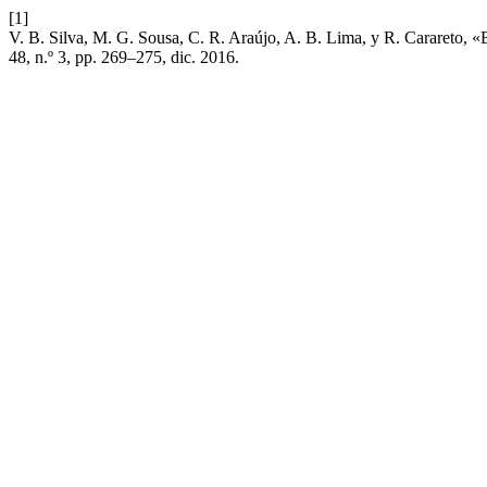
[1]
V. B. Silva, M. G. Sousa, C. R. Araújo, A. B. Lima, y R. Carareto, «
48, n.º 3, pp. 269–275, dic. 2016.