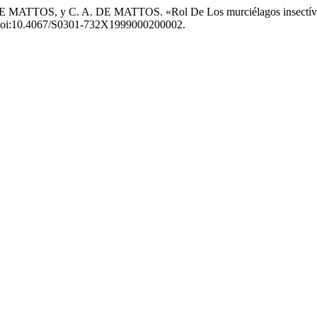
MATTOS, y C. A. DE MATTOS. «Rol De Los murciélagos insectívor
65, doi:10.4067/S0301-732X1999000200002.