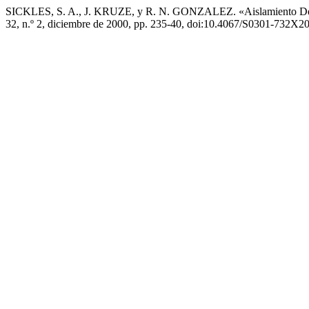
SICKLES, S. A., J. KRUZE, y R. N. GONZALEZ. «Aislamiento De 
32, n.º 2, diciembre de 2000, pp. 235-40, doi:10.4067/S0301-732X