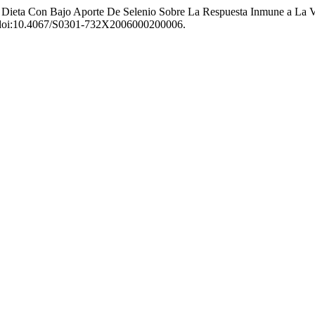
Una Dieta Con Bajo Aporte De Selenio Sobre La Respuesta Inmune a L
35, doi:10.4067/S0301-732X2006000200006.