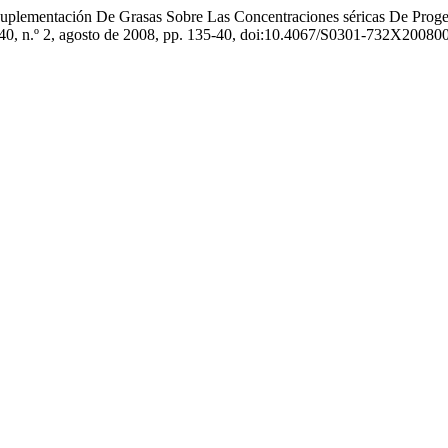
a suplementación De Grasas Sobre Las Concentraciones séricas De Prog
. 40, n.º 2, agosto de 2008, pp. 135-40, doi:10.4067/S0301-732X2008