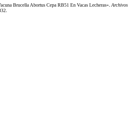
a Vacuna Brucella Abortus Cepa RB51 En Vacas Lecheras».
Archivos
832.