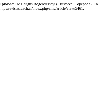
mo Epibionte De Caligus Rogercresseyi (Crustacea: Copepoda), En
tp://revistas.uach.cl/index.php/amv/article/view/5461.