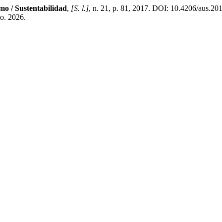
mo / Sustentabilidad
,
[S. l.]
, n. 21, p. 81, 2017. DOI: 10.4206/aus.20
go. 2026.