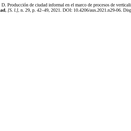
ión de ciudad informal en el marco de procesos de verticalizac
dad
,
[S. l.]
, n. 29, p. 42–49, 2021. DOI: 10.4206/aus.2021.n29-06. Dispo