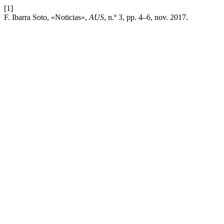
[1]
F. Ibarra Soto, «Noticias»,
AUS
, n.º 3, pp. 4–6, nov. 2017.