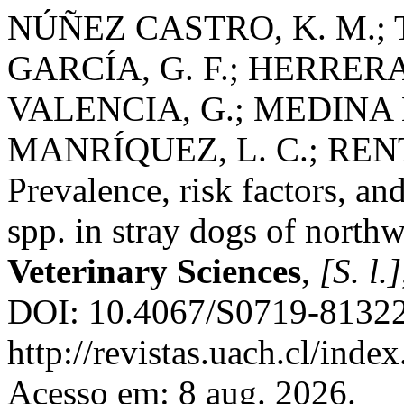
NÚÑEZ CASTRO, K. M.;
GARCÍA, G. F.; HERRERA
VALENCIA, G.; MEDINA 
MANRÍQUEZ, L. C.; REN
Prevalence, risk factors, an
spp. in stray dogs of north
Veterinary Sciences
,
[S. l.]
DOI: 10.4067/S0719-81322
http://revistas.uach.cl/inde
Acesso em: 8 aug. 2026.