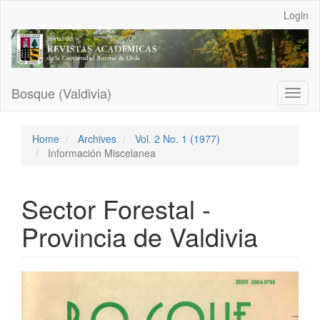
Main
Login
Navigation
Main
Content
Sidebar
Bosque (Valdivia)
Toggl
naviga
Home
Archives
Vol. 2 No. 1 (1977)
Información Miscelanea
Sector Forestal -
Provincia de Valdivia
Article
Sidebar