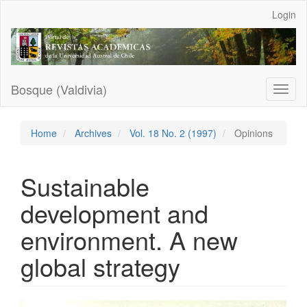
Main
Login
Navigation
Main
Content
Sidebar
Bosque (Valdivia)
Toggl
naviga
Home
Archives
Vol. 18 No. 2 (1997)
Opinions
Sustainable
development and
environment. A new
global strategy