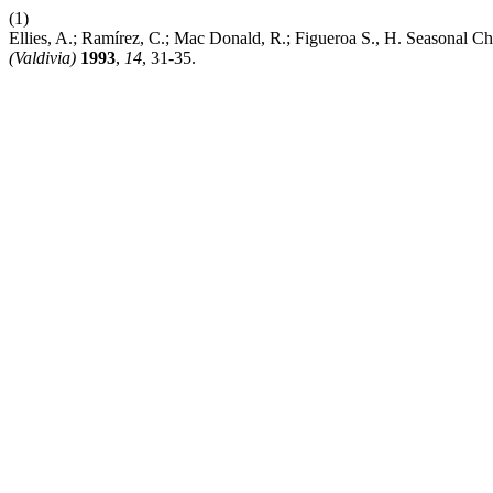
(1)
Ellies, A.; Ramírez, C.; Mac Donald, R.; Figueroa S., H. Seasonal Cha
(Valdivia)
1993
,
14
, 31-35.