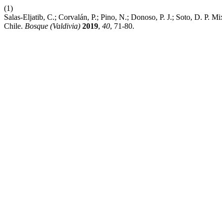
(1)
Salas-Eljatib, C.; Corvalán, P.; Pino, N.; Donoso, P. J.; Soto, D. P.
Chile.
Bosque (Valdivia)
2019
,
40
, 71-80.