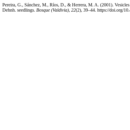
Pereira, G., Sánchez, M., Ríos, D., & Herrera, M. A. (2001). Vesicle
Dehnh. seedlings.
Bosque (Valdivia)
,
22
(2), 39–44. https://doi.org/