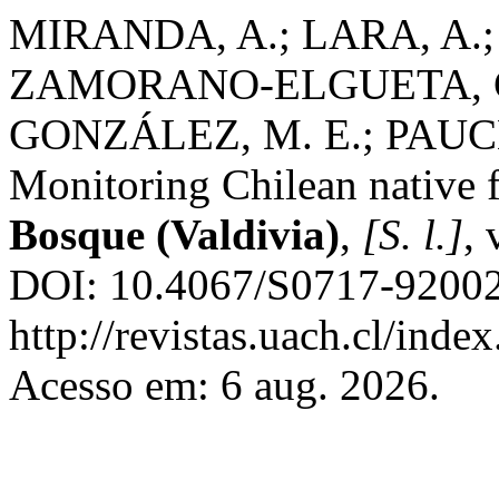
MIRANDA, A.; LARA, A.
ZAMORANO-ELGUETA, C.
GONZÁLEZ, M. E.; PAUCH
Monitoring Chilean native f
Bosque (Valdivia)
,
[S. l.]
, 
DOI: 10.4067/S0717-92002
http://revistas.uach.cl/inde
Acesso em: 6 aug. 2026.