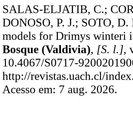
SALAS-ELJATIB, C.; CORV
DONOSO, P. J.; SOTO, D. P
models for Drimys winteri i
Bosque (Valdivia)
,
[S. l.]
, 
10.4067/S0717-9200201900
http://revistas.uach.cl/inde
Acesso em: 7 aug. 2026.