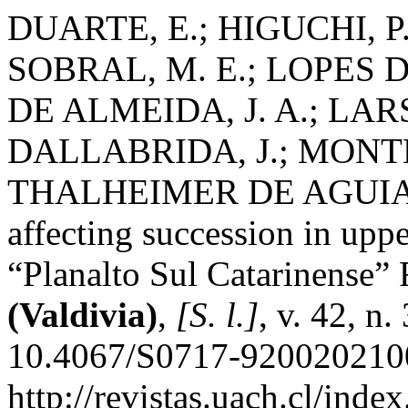
DUARTE, E.; HIGUCHI, P.
SOBRAL, M. E.; LOPES 
DE ALMEIDA, J. A.; LARS
DALLABRIDA, J.; MONT
THALHEIMER DE AGUIAR, 
affecting succession in uppe
“Planalto Sul Catarinense” 
(Valdivia)
,
[S. l.]
, v. 42, n
10.4067/S0717-9200202100
http://revistas.uach.cl/inde