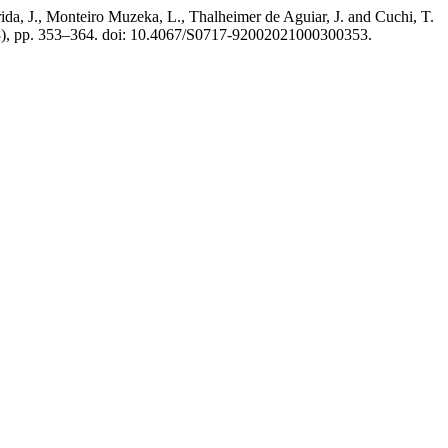
brida, J., Monteiro Muzeka, L., Thalheimer de Aguiar, J. and Cuchi, T.
3), pp. 353–364. doi: 10.4067/S0717-92002021000300353.