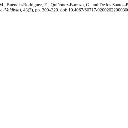
 M., Buendía-Rodríguez, E., Quiñonez-Barraza, G. and De los Santos-
e (Valdivia)
, 43(3), pp. 309–320. doi: 10.4067/S0717-9200202200030